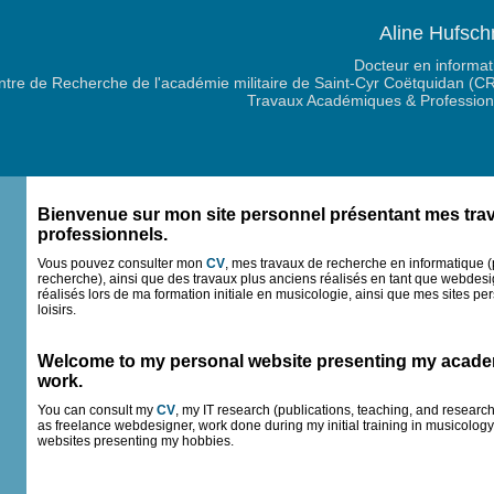
Aline Hufsch
Docteur en informat
ntre de Recherche de l'académie militaire de Saint-Cyr Coëtquidan (C
Travaux Académiques & Profession
Bienvenue sur mon site personnel présentant mes trava
professionnels.
Vous pouvez consulter mon
CV
, mes travaux de recherche en informatique (
recherche), ainsi que des travaux plus anciens réalisés en tant que webdesi
réalisés lors de ma formation initiale en musicologie, ainsi que mes sites p
loisirs.
Welcome to my personal website presenting my acade
work.
You can consult my
CV
, my IT research (publications, teaching, and researc
as freelance webdesigner, work done during my initial training in musicology
websites presenting my hobbies.