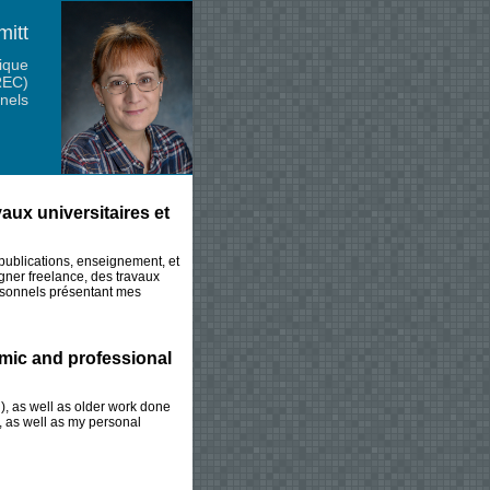
mitt
ique
REC)
nels
ux universitaires et
publications, enseignement, et
gner freelance, des travaux
ersonnels présentant mes
mic and professional
h), as well as older work done
, as well as my personal