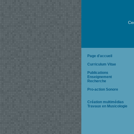
Ce
Page d'accueil
Curriculum Vitae
Publications
Enseignement
Recherche
Pro-action Sonore
Création multimédias
Travaux en Musicologie